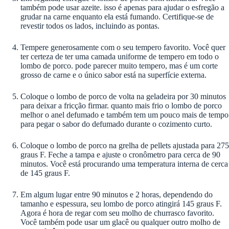
também pode usar azeite. isso é apenas para ajudar o esfregão a
grudar na carne enquanto ela está fumando. Certifique-se de
revestir todos os lados, incluindo as pontas.
Tempere generosamente com o seu tempero favorito. Você quer
ter certeza de ter uma camada uniforme de tempero em todo o
lombo de porco. pode parecer muito tempero, mas é um corte
grosso de carne e o único sabor está na superfície externa.
Coloque o lombo de porco de volta na geladeira por 30 minutos
para deixar a fricção firmar. quanto mais frio o lombo de porco
melhor o anel defumado e também tem um pouco mais de tempo
para pegar o sabor do defumado durante o cozimento curto.
Coloque o lombo de porco na grelha de pellets ajustada para 275
graus F. Feche a tampa e ajuste o cronômetro para cerca de 90
minutos. Você está procurando uma temperatura interna de cerca
de 145 graus F.
Em algum lugar entre 90 minutos e 2 horas, dependendo do
tamanho e espessura, seu lombo de porco atingirá 145 graus F.
Agora é hora de regar com seu molho de churrasco favorito.
Você também pode usar um glacê ou qualquer outro molho de