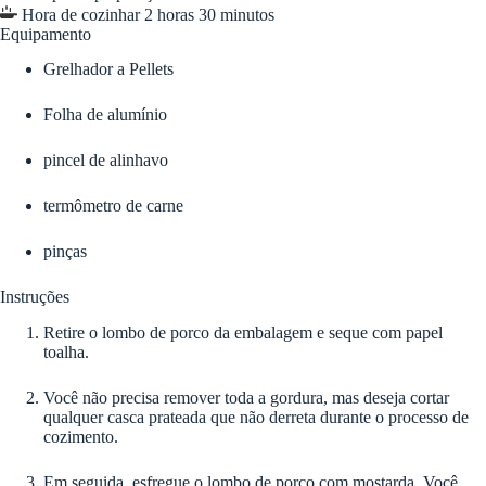
horas
minutos
Hora de cozinhar
2
horas
30
minutos
Equipamento
Grelhador a Pellets
Folha de alumínio
pincel de alinhavo
termômetro de carne
pinças
Instruções
Retire o lombo de porco da embalagem e seque com papel
toalha.
Você não precisa remover toda a gordura, mas deseja cortar
qualquer casca prateada que não derreta durante o processo de
cozimento.
Em seguida, esfregue o lombo de porco com mostarda. Você