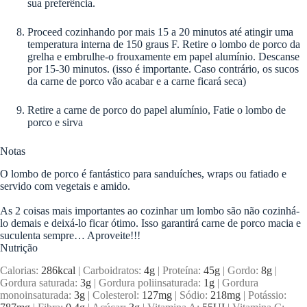
sua preferência.
Proceed cozinhando por mais 15 a 20 minutos até atingir uma
temperatura interna de 150 graus F. Retire o lombo de porco da
grelha e embrulhe-o frouxamente em papel alumínio. Descanse
por 15-30 minutos. (isso é importante. Caso contrário, os sucos
da carne de porco vão acabar e a carne ficará seca)
Retire a carne de porco do papel alumínio, Fatie o lombo de
porco e sirva
Notas
O lombo de porco é fantástico para sanduíches, wraps ou fatiado e
servido com vegetais e amido.
As 2 coisas mais importantes ao cozinhar um lombo são não cozinhá-
lo demais e deixá-lo ficar ótimo. Isso garantirá carne de porco macia e
suculenta sempre… Aproveite!!!
Nutrição
Calorias:
286
kcal
|
Carboidratos:
4
g
|
Proteína:
45
g
|
Gordo:
8
g
|
Gordura saturada:
3
g
|
Gordura poliinsaturada:
1
g
|
Gordura
monoinsaturada:
3
g
|
Colesterol:
127
mg
|
Sódio:
218
mg
|
Potássio: