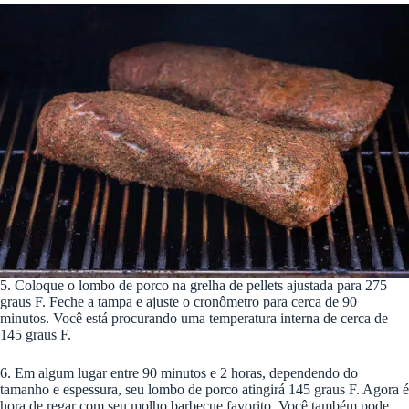
5. Coloque o lombo de porco na grelha de pellets ajustada para 275
graus F. Feche a tampa e ajuste o cronômetro para cerca de 90
minutos. Você está procurando uma temperatura interna de cerca de
145 graus F.
6. Em algum lugar entre 90 minutos e 2 horas, dependendo do
tamanho e espessura, seu lombo de porco atingirá 145 graus F. Agora é
hora de regar com seu molho barbecue favorito. Você também pode