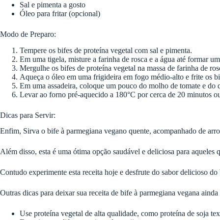
Sal e pimenta a gosto
Óleo para fritar (opcional)
Modo de Preparo:
Tempere os bifes de proteína vegetal com sal e pimenta.
Em uma tigela, misture a farinha de rosca e a água até formar um
Mergulhe os bifes de proteína vegetal na massa de farinha de ro
Aqueça o óleo em uma frigideira em fogo médio-alto e frite os bif
Em uma assadeira, coloque um pouco do molho de tomate e do que
Levar ao forno pré-aquecido a 180°C por cerca de 20 minutos ou 
Dicas para Servir:
Enfim, Sirva o bife à parmegiana vegano quente, acompanhado de arroz,
Além disso, esta é uma ótima opção saudável e deliciosa para aqueles
Contudo experimente esta receita hoje e desfrute do sabor delicioso do
Outras dicas para deixar sua receita de bife à parmegiana vegana ainda 
Use proteína vegetal de alta qualidade, como proteína de soja te