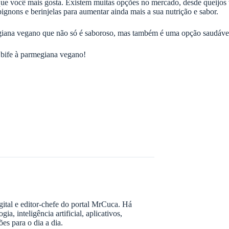
que você mais gosta. Existem muitas opções no mercado, desde queijos 
gnons e berinjelas para aumentar ainda mais a sua nutrição e sabor.
egiana vegano que não só é saboroso, mas também é uma opção saudável e
 bife à parmegiana vegano!
gital e editor-chefe do portal MrCuca. Há
, inteligência artificial, aplicativos,
ões para o dia a dia.