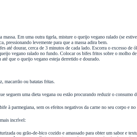
a massa. Em uma outra tigela, misture o queijo vegano ralado (se estiv
sca, pressionando levemente para que a massa adira bem.
es até dourar, cerca de 3 minutos de cada lado. Escorra o excesso de ól
ijo vegano ralado no fundo. Colocar os bifes fritos sobre o molho de
até que o queijo vegano esteja derretido e dourado.
 macarrão ou batatas fritas.
 que seguem uma dieta vegana ou estão procurando reduzir o consumo d
 bife à parmegiana, sem os efeitos negativos da carne no seu corpo e n
mais incrível:
xturizada ou grão-de-bico cozido e amassado para obter um sabor e text