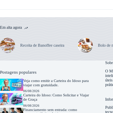
Em alta agora
Receita de Banoffee caseira
Bolo de m
Sobr
O Mr
Postagens populares
intel
útei
Veja como emitir a Carteira do Idoso para
práti
viajar com gratuidade.
06/08/2026
Carteira do Idoso: Como Solicitar e Viajar
Info
de Graça
06/08/2026
Publi
Financiamento sem entrada: como
tecno