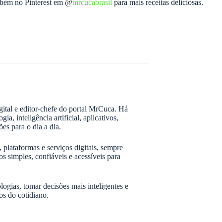
ambém no Pinterest em @
mrcucabrasil
para mais receitas deliciosas.
gital e editor-chefe do portal MrCuca. Há
, inteligência artificial, aplicativos,
ões para o dia a dia.
, plataformas e serviços digitais, sempre
simples, confiáveis e acessíveis para
ogias, tomar decisões mais inteligentes e
os do cotidiano.