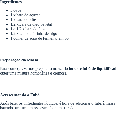
Ingredientes
3 ovos
1 xícara de açúcar
1 xícara de leite
1/2 xícara de óleo vegetal
1 e 1/2 xícara de fubá
1/2 xícara de farinha de trigo
1 colher de sopa de fermento em pó
Preparação da Massa
Para começar, vamos preparar a massa do
bolo de fubá de liquidifica
obter uma mistura homogênea e cremosa.
Acrescentando o Fubá
Após bater os ingredientes líquidos, é hora de adicionar o fubá à mass
batendo até que a massa esteja bem misturada.