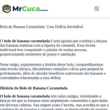
Pular
para
o
conteúdo
Bolo de Banana Caramelada: Uma Delícia Irresistível
O
bolo de banana caramelada
é uma iguaria que combina a doçura
das bananas maduras com a riqueza do caramelo. Essa receita
tradicional tem conquistado o paladar de muitas pessoas,
proporcionando momentos de prazer e satisfação.
Neste artigo, exploraremos a história desse bolo, compartilharemos
uma receita clássica, discutiremos variações e dicas para prepará-lo
perfeitamente, além de abordar benefícios nutricionais das bananas e
curiosidades relacionadas a essa delícia.
História do Bolo de Banana Caramelada
O bolo de banana caramelada
tem raízes antigas, remontando a
épocas em que as bananas eram amplamente consumidas e apreciadas
em diversas culturas. Sua origem exata é incerta, mas acredita-se que a
combinação de bananas e caramelo tenha se desenvolvido de maneira