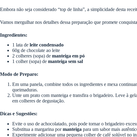
Embora não seja considerado “top de linha”, a simplicidade desta receit
Vamos mergulhar nos detalhes dessa preparação que promete conquistar
Ingredientes:
1 lata de
leite condensado
60g de chocolate ao leite
2 colheres (sopa) de
manteiga em pó
1 colher (sopa) de
manteiga sem sal
Modo de Preparo:
Em uma panela, combine todos os ingredientes e mexa continuamen
queimaduras.
Unte um prato com manteiga e transfira o brigadeiro. Leve à gela
em colheres de degustação.
Dicas e Sugestões:
Evite o uso de achocolatado, pois pode tornar o brigadeiro exce
Substitua a margarina por
manteiga
para um sabor mais autêntic
Experimente adicionar uma pequena colher de café solúvel no in