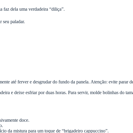
a faz dela uma verdadeira “diliça”.
 seu paladar.
te até ferver e desgrudar do fundo da panela. Atenção: evite parar de
deira e deixe esfriar por duas horas. Para servir, molde bolinhas do tam
ssivamente doce.
o.
ício da mistura para um toque de “brigadeiro cappuccino”.