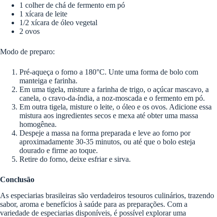
1 colher de chá de fermento em pó
1 xícara de leite
1/2 xícara de óleo vegetal
2 ovos
Modo de preparo:
Pré-aqueça o forno a 180°C. Unte uma forma de bolo com
manteiga e farinha.
Em uma tigela, misture a farinha de trigo, o açúcar mascavo, a
canela, o cravo-da-índia, a noz-moscada e o fermento em pó.
Em outra tigela, misture o leite, o óleo e os ovos. Adicione essa
mistura aos ingredientes secos e mexa até obter uma massa
homogênea.
Despeje a massa na forma preparada e leve ao forno por
aproximadamente 30-35 minutos, ou até que o bolo esteja
dourado e firme ao toque.
Retire do forno, deixe esfriar e sirva.
Conclusão
As especiarias brasileiras são verdadeiros tesouros culinários, trazendo
sabor, aroma e benefícios à saúde para as preparações. Com a
variedade de especiarias disponíveis, é possível explorar uma