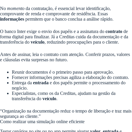
No
momento
da contratação, é essencial levar identificação,
comprovante de renda e comprovante de residência. Essas
informações
permitem que o banco conclua a análise rápido.
O banco Inter exige o envio dos papéis e a assinatura do
contrato
de
forma digital para finalizar. Já a Creditas cuida da documentação e da
transferência do
veículo
, reduzindo preocupações para o cliente.
Antes de assinar, leia o contrato com atenção. Conferir prazos, valores
e cláusulas evita surpresas no futuro.
Reunir documentos é o primeiro passo para aprovação.
Fornecer informações precisas agiliza a elaboração do contrato.
Entrega da
entrada
e dos papéis permite o processamento do
negócio.
Especialistas, como os da Creditas, ajudam na gestão da
transferência do
veículo
.
“Organização na documentação reduz o tempo de liberação e traz mais
segurança ao cliente.”
Como realizar uma simulação online eficiente
Testar cenários no site ou no app permite ajustar
valor
,
entrada
e