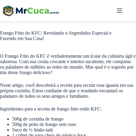
Pular
para
o
conteúdo
Frango Frito do KFC: Revelando o Segredinho Especial e
Fazendo em Sua Casa!
O Frango Frito do KFC é verdadeiramente um ícone da culinária ágil e
saborosa. Com sua crosta crocante e interior suculento, ele conquista
os paladares de milhões ao redor do mundo. Mas qual é o segredo por
trás desse frango delicioso?
Neste artigo, você descobrirá a receita para recriar essa iguaria em sua
própria cozinha. Estou confiante de que o resultado encantará os
paladares de todos os seus amigos e familiares.
Ingredientes para a receita de frango frito estilo KFC:
500g de coxinha de frango
500g de peito de frango sem osso
Suco de ½ limão-taiti
1 colher de sopa cheia de páprica doce