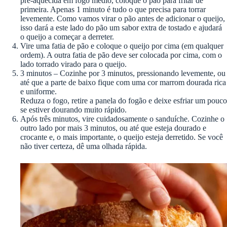
pré-aquecida em fogo médio, coloque o pão para fritar de
primeira. Apenas 1 minuto é tudo o que precisa para torrar
levemente. Como vamos virar o pão antes de adicionar o queijo,
isso dará a este lado do pão um sabor extra de tostado e ajudará
o queijo a começar a derreter.
Vire uma fatia de pão e coloque o queijo por cima (em qualquer
ordem). A outra fatia de pão deve ser colocada por cima, com o
lado torrado virado para o queijo.
3 minutos – Cozinhe por 3 minutos, pressionando levemente, ou
até que a parte de baixo fique com uma cor marrom dourada rica
e uniforme.
Reduza o fogo, retire a panela do fogão e deixe esfriar um pouco
se estiver dourando muito rápido.
Após três minutos, vire cuidadosamente o sanduíche. Cozinhe o
outro lado por mais 3 minutos, ou até que esteja dourado e
crocante e, o mais importante, o queijo esteja derretido. Se você
não tiver certeza, dê uma olhada rápida.