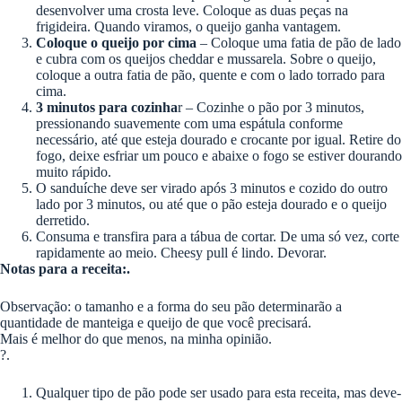
desenvolver uma crosta leve. Coloque as duas peças na
frigideira. Quando viramos, o queijo ganha vantagem.
Coloque o queijo por cima
– Coloque uma fatia de pão de lado
e cubra com os queijos cheddar e mussarela. Sobre o queijo,
coloque a outra fatia de pão, quente e com o lado torrado para
cima.
3 minutos para cozinha
r – Cozinhe o pão por 3 minutos,
pressionando suavemente com uma espátula conforme
necessário, até que esteja dourado e crocante por igual. Retire do
fogo, deixe esfriar um pouco e abaixe o fogo se estiver dourando
muito rápido.
O sanduíche deve ser virado após 3 minutos e cozido do outro
lado por 3 minutos, ou até que o pão esteja dourado e o queijo
derretido.
Consuma e transfira para a tábua de cortar. De uma só vez, corte
rapidamente ao meio. Cheesy pull é lindo. Devorar.
Notas para a receita:.
Observação: o tamanho e a forma do seu pão determinarão a
quantidade de manteiga e queijo de que você precisará.
Mais é melhor do que menos, na minha opinião.
?.
Qualquer tipo de pão pode ser usado para esta receita, mas deve-