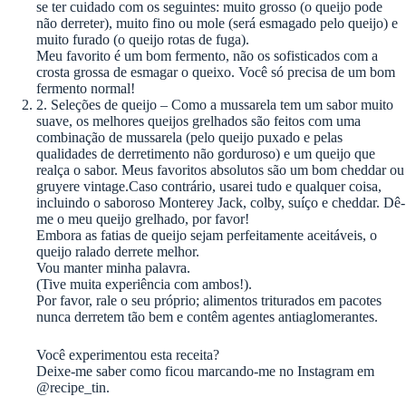
se ter cuidado com os seguintes: muito grosso (o queijo pode
não derreter), muito fino ou mole (será esmagado pelo queijo) e
muito furado (o queijo rotas de fuga).
Meu favorito é um bom fermento, não os sofisticados com a
crosta grossa de esmagar o queixo. Você só precisa de um bom
fermento normal!
2. Seleções de queijo – Como a mussarela tem um sabor muito
suave, os melhores queijos grelhados são feitos com uma
combinação de mussarela (pelo queijo puxado e pelas
qualidades de derretimento não gorduroso) e um queijo que
realça o sabor. Meus favoritos absolutos são um bom cheddar ou
gruyere vintage.Caso contrário, usarei tudo e qualquer coisa,
incluindo o saboroso Monterey Jack, colby, suíço e cheddar. Dê-
me o meu queijo grelhado, por favor!
Embora as fatias de queijo sejam perfeitamente aceitáveis, o
queijo ralado derrete melhor.
Vou manter minha palavra.
(Tive muita experiência com ambos!).
Por favor, rale o seu próprio; alimentos triturados em pacotes
nunca derretem tão bem e contêm agentes antiaglomerantes.
Você experimentou esta receita?
Deixe-me saber como ficou marcando-me no Instagram em
@recipe_tin.