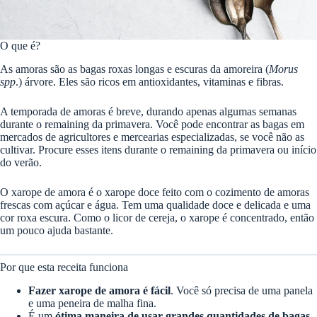
O que é?
As amoras são as bagas roxas longas e escuras da amoreira (
Morus
spp
.) árvore. Eles são ricos em antioxidantes, vitaminas e fibras.
A temporada de amoras é breve, durando apenas algumas semanas
durante o remaining da primavera. Você pode encontrar as bagas em
mercados de agricultores e mercearias especializadas, se você não as
cultivar. Procure esses itens durante o remaining da primavera ou início
do verão.
O xarope de amora é o xarope doce feito com o cozimento de amoras
frescas com açúcar e água. Tem uma qualidade doce e delicada e uma
cor roxa escura. Como o licor de cereja, o xarope é concentrado, então
um pouco ajuda bastante.
Por que esta receita funciona
Fazer xarope de amora é fácil
. Você só precisa de uma panela
e uma peneira de malha fina.
É um
ótima maneira de usar grandes quantidades de bagas