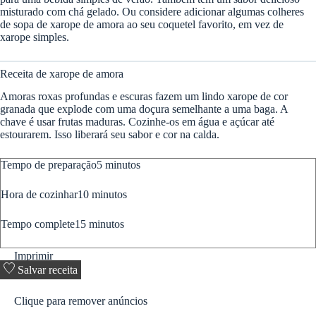
misturado com chá gelado. Ou considere adicionar algumas colheres
de sopa de xarope de amora ao seu coquetel favorito, em vez de
xarope simples.
Receita de xarope de amora
Amoras roxas profundas e escuras fazem um lindo xarope de cor
granada que explode com uma doçura semelhante a uma baga. A
chave é usar frutas maduras. Cozinhe-os em água e açúcar até
estourarem. Isso liberará seu sabor e cor na calda.
minutos
Tempo de preparação
5
minutos
minutos
Hora de cozinhar
10
minutos
minutos
Tempo complete
15
minutos
Imprimir
Salvar receita
Clique para remover anúncios