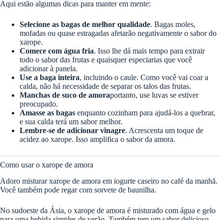
Aqui estão algumas dicas para manter em mente:
Selecione as bagas de melhor qualidade
. Bagas moles,
mofadas ou quase estragadas afetarão negativamente o sabor do
xarope.
Comece com água fria
. Isso lhe dá mais tempo para extrair
todo o sabor das frutas e quaisquer especiarias que você
adicionar à panela.
Use a baga inteira
, incluindo o caule. Como você vai coar a
calda, não há necessidade de separar os talos das frutas.
Manchas de suco de amora
portanto, use luvas se estiver
preocupado.
Amasse as bagas
enquanto cozinham para ajudá-los a quebrar,
e sua calda terá um sabor melhor.
Lembre-se de adicionar vinagre
. Acrescenta um toque de
acidez ao xarope. Isso amplifica o sabor da amora.
Como usar o xarope de amora
Adoro misturar xarope de amora em iogurte caseiro no café da manhã.
Você também pode regar com sorvete de baunilha.
No sudoeste da Ásia, o xarope de amora é misturado com água e gelo
para uma bebida simples de verão. Também tem um sabor delicioso