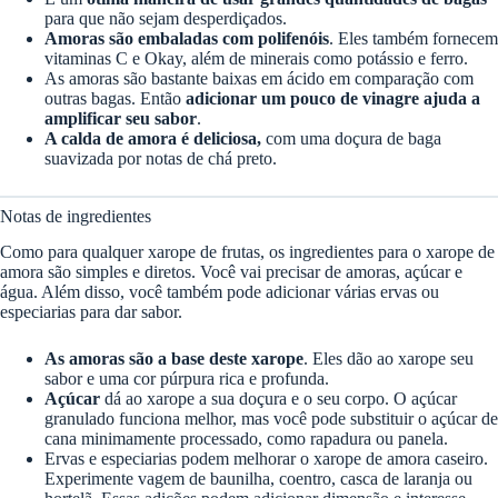
para que não sejam desperdiçados.
Amoras são embaladas com polifenóis
. Eles também fornecem
vitaminas C e Okay, além de minerais como potássio e ferro.
As amoras são bastante baixas em ácido em comparação com
outras bagas. Então
adicionar um pouco de vinagre ajuda a
amplificar seu sabor
.
A calda de amora é deliciosa,
com uma doçura de baga
suavizada por notas de chá preto.
Notas de ingredientes
Como para qualquer xarope de frutas, os ingredientes para o xarope de
amora são simples e diretos. Você vai precisar de amoras, açúcar e
água. Além disso, você também pode adicionar várias ervas ou
especiarias para dar sabor.
As amoras são a base deste xarope
. Eles dão ao xarope seu
sabor e uma cor púrpura rica e profunda.
Açúcar
dá ao xarope a sua doçura e o seu corpo. O açúcar
granulado funciona melhor, mas você pode substituir o açúcar de
cana minimamente processado, como rapadura ou panela.
Ervas e especiarias podem melhorar o xarope de amora caseiro.
Experimente vagem de baunilha, coentro, casca de laranja ou