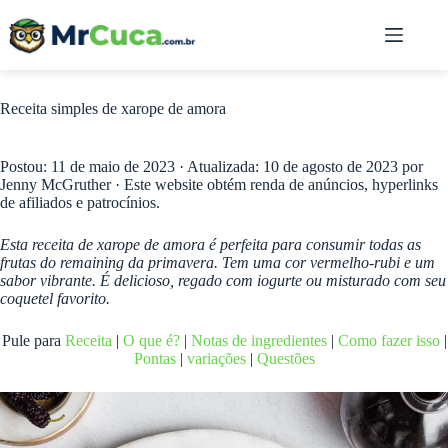
Pular
para
o
conteúdo
Receita simples de xarope de amora
Postou:
11 de maio de 2023
· Atualizada:
10 de agosto de 2023
por
Jenny McGruther
· Este website obtém renda de anúncios, hyperlinks
de afiliados e patrocínios.
Esta receita de xarope de amora é perfeita para consumir todas as
frutas do remaining da primavera. Tem uma cor vermelho-rubi e um
sabor vibrante. É delicioso, regado com iogurte ou misturado com seu
coquetel favorito.
Pule para
Receita
|
O que é?
|
Notas de ingredientes
|
Como fazer isso
|
Pontas
|
variações
|
Questões