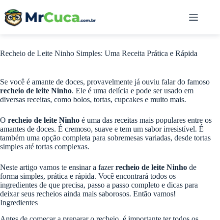
Pular
para
o
conteúdo
Recheio de Leite Ninho Simples: Uma Receita Prática e Rápida
Se você é amante de doces, provavelmente já ouviu falar do famoso
recheio de leite Ninho
. Ele é uma delícia e pode ser usado em
diversas receitas, como bolos, tortas, cupcakes e muito mais.
O
recheio de leite Ninho
é uma das receitas mais populares entre os
amantes de doces. É cremoso, suave e tem um sabor irresistível. É
também uma opção completa para sobremesas variadas, desde tortas
simples até tortas complexas.
Neste
artigo vamos te ensinar a fazer
recheio de leite Ninho
de
forma simples, prática e rápida. Você encontrará todos os
ingredientes de que precisa, passo a passo completo e dicas para
deixar seus recheios ainda mais saborosos. Então vamos!
Ingredientes
Antes de começar a preparar o recheio, é importante ter todos os