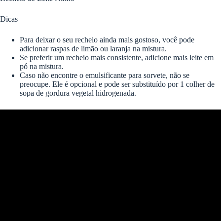
Dicas
Para deixar o seu recheio ainda mais gostoso, você pode
adicionar raspas de limão ou laranja na mistura.
Se preferir um recheio mais consistente, adicione mais leite em
pó na mistura.
Caso não encontre o emulsificante para sorvete, não se
preocupe. Ele é opcional e pode ser substituído por 1 colher de
sopa de gordura vegetal hidrogenada.