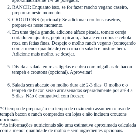
aproximadamente 1/4 de polegada.
RANCH: Enquanto isso, se for fazer rancho vegano caseiro,
prepare-o neste momento.
CROUTONS (opcional): Se adicionar croutons caseiros,
prepare-os neste momento.
Em uma tigela grande, adicione alface picada, tomate cereja
cortado em quartos, pepino picado, abacate em cubos e cebola
roxa em fatias finas. Despeje o molho ranch vegano (começando
com a menor quantidade) em cima da salada e misture bem.
Adicione mais molho, se desejar.
Divida a salada entre as tigelas e cubra com migalhas de bacon
tempeh e croutons (opcional). Aproveitar!
Salada sem abacate ou molho dura até 2-3 dias. O molho e o
tempeh de bacon serão armazenados separadamente por até 4 a
5 dias. Não é compatível com freezer.
*O tempo de preparação e o tempo de cozimento assumem o uso de
tempeh bacon e ranch comprados em lojas e não incluem croutons
opcionais.
*As informações nutricionais são uma estimativa aproximada calculada
com a menor quantidade de molho e sem ingredientes opcionais.