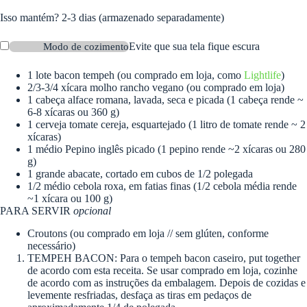
Isso mantém?
2-3 dias (armazenado separadamente)
Evite que sua tela fique escura
Modo de cozimento
1
lote
bacon tempeh
(ou comprado em loja, como
Lightlife
)
2/3-3/4
xícara
molho rancho vegano
(ou comprado em loja)
1
cabeça
alface romana, lavada, seca e picada
(1 cabeça rende ~
6-8 xícaras ou 360 g)
1
cerveja
tomate cereja, esquartejado
(1 litro de tomate rende ~ 2
xícaras)
1
médio
Pepino inglês picado
(1 pepino rende ~2 xícaras ou 280
g)
1
grande
abacate, cortado em cubos de 1/2 polegada
1/2
médio
cebola roxa, em fatias finas
(1/2 cebola média rende
~1 xícara ou 100 g)
PARA SERVIR
opcional
Croutons
(ou comprado em loja // sem glúten, conforme
necessário)
TEMPEH BACON: Para o tempeh bacon caseiro, put together
de acordo com esta receita. Se usar comprado em loja, cozinhe
de acordo com as instruções da embalagem. Depois de cozidas e
levemente resfriadas, desfaça as tiras em pedaços de