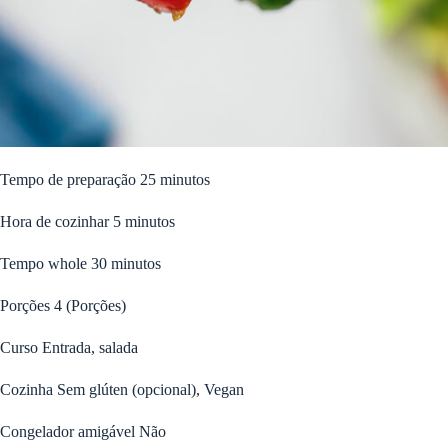
minutos
Tempo de preparação
25
minutos
minutos
Hora de cozinhar
5
minutos
minutos
Tempo whole
30
minutos
Porções
4
(Porções)
Curso
Entrada, salada
Cozinha
Sem glúten (opcional), Vegan
Congelador amigável
Não