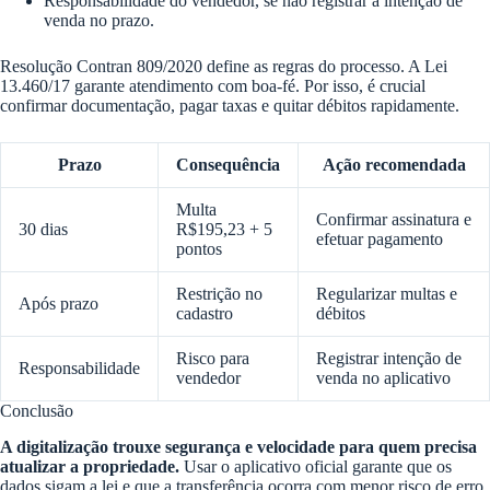
Responsabilidade do vendedor, se não registrar a intenção de
venda no prazo.
Resolução Contran 809/2020 define as regras do processo. A Lei
13.460/17 garante atendimento com boa-fé. Por isso, é crucial
confirmar documentação, pagar taxas e quitar débitos rapidamente.
Prazo
Consequência
Ação recomendada
Multa
Confirmar assinatura e
30 dias
R$195,23 + 5
efetuar pagamento
pontos
Restrição no
Regularizar multas e
Após prazo
cadastro
débitos
Risco para
Registrar intenção de
Responsabilidade
vendedor
venda no aplicativo
Conclusão
A digitalização trouxe segurança e velocidade para quem precisa
atualizar a propriedade.
Usar o aplicativo oficial garante que os
dados sigam a lei e que a transferência ocorra com menor risco de erro.